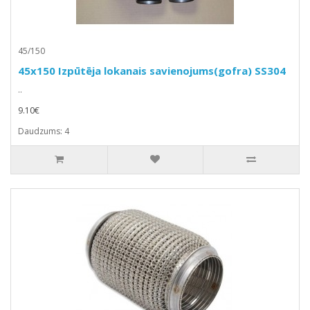
45/150
45x150 Izpūtēja lokanais savienojums(gofra) SS304
..
9.10€
Daudzums: 4