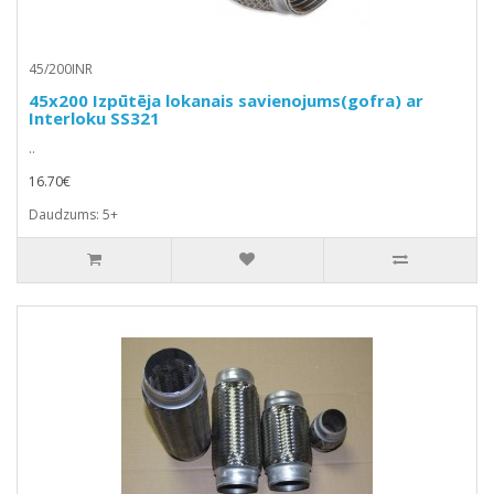
45/200INR
45x200 Izpūtēja lokanais savienojums(gofra) ar
Interloku SS321
..
16.70€
Daudzums: 5+