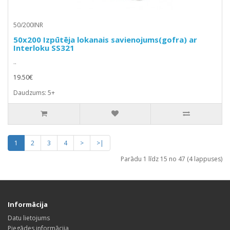
50/200INR
50x200 Izpūtēja lokanais savienojums(gofra) ar
Interloku SS321
..
19.50€
Daudzums: 5+
1
2
3
4
>
>|
Parādu 1 līdz 15 no 47 (4 lappuses)
Informācija
Datu lietojums
Piegādes informācija