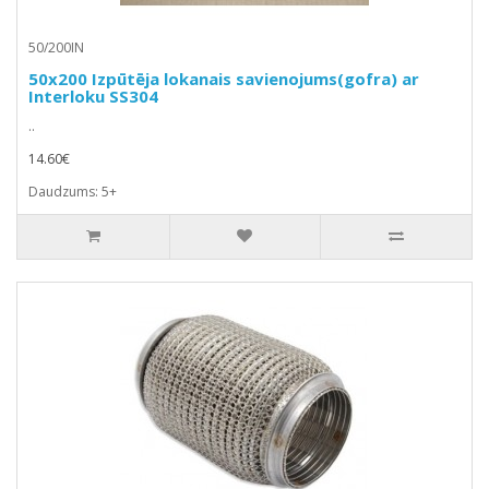
50/200IN
50x200 Izpūtēja lokanais savienojums(gofra) ar
Interloku SS304
..
14.60€
Daudzums: 5+