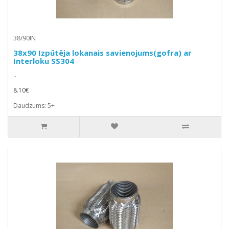
38/90IN
38x90 Izpūtēja lokanais savienojums(gofra) ar
Interloku SS304
..
8.10€
Daudzums: 5+