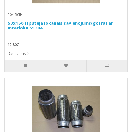
50/150IN
50x150 Izpūtēja lokanais savienojums(gofra) ar
Interloku SS304
..
12.80€
Daudzums: 2