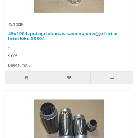
45/100IN
45x100 Izpūtēja lokanais savienojums(gofra) ar
Interloku SS304
..
9.00€
Daudzums: 5+