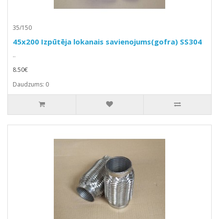
35/150
45x200 Izpūtēja lokanais savienojums(gofra) SS304
..
8.50€
Daudzums: 0