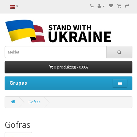
0 produkts(i) - 0.00€
Grupas
Gofras
Gofras