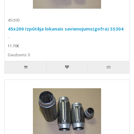
45/200
45x200 Izpūtēja lokanais savienojums(gofra) SS304
..
11.70€
Daudzums: 0