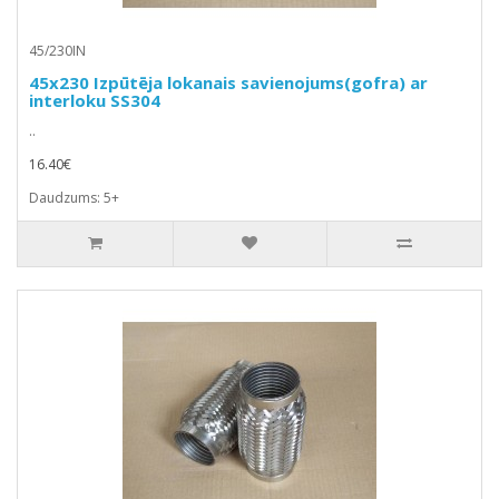
45/230IN
45x230 Izpūtēja lokanais savienojums(gofra) ar
interloku SS304
..
16.40€
Daudzums: 5+