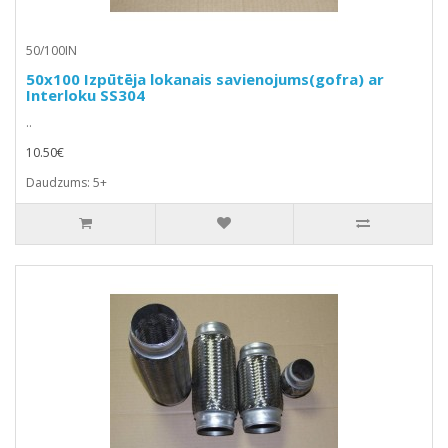
50/100IN
50x100 Izpūtēja lokanais savienojums(gofra) ar
Interloku SS304
..
10.50€
Daudzums: 5+