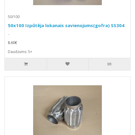
50/100
50x100 Izpūtēja lokanais savienojums(gofra) SS304
..
8.60€
Daudzums: 5+